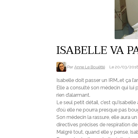
ISABELLE VA P
Par
Anne Le Bouëtté
Le 20/03/201
Isabelle doit passer un IRM…et ça l’
Elle a consulté son médecin qui lui 
rien d’alarmant.
Le seul petit détail, c’est qu’Isab
d’où elle ne pourra presque pas bouge
Son médecin la rassure, elle aura un
directives précises de respiration de 
Malgré tout, quand elle y pense, Is