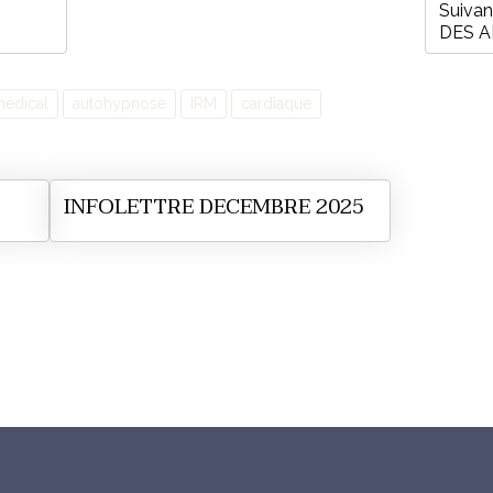
Suivan
DES A
édical
autohypnose
IRM
cardiaque
INFOLETTRE DECEMBRE 2025