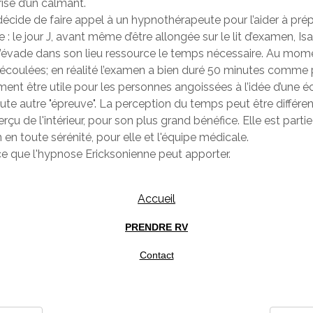
rise d’un calmant.
le décide de faire appel à un hypnothérapeute pour l’aider à pr
e : le jour J, avant même d’être allongée sur le lit d’examen,
 s’évade dans son lieu ressource le temps nécessaire. Au momen
 écoulées; en réalité l’examen a bien duré 50 minutes comme
ment être utile pour les personnes angoissées à l’idée d’une 
te autre "épreuve". La perception du temps peut être différen
perçu de l'intérieur, pour son plus grand bénéfice. Elle est pa
 en toute sérénité, pour elle et l'équipe médicale.
e que l'hypnose Ericksonienne peut apporter.
Accueil
PRENDRE RV
Contact