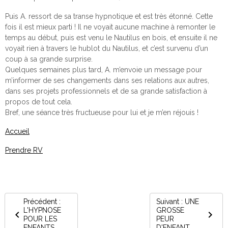
Puis A. ressort de sa transe hypnotique et est très étonné. Cette
fois il est mieux parti ! Il ne voyait aucune machine à remonter le
temps au début, puis est venu le Nautilus en bois, et ensuite il ne
voyait rien à travers le hublot du Nautilus, et c’est survenu d’un
coup à sa grande surprise.
Quelques semaines plus tard, A. m’envoie un message pour
m’informer de ses changements dans ses relations aux autres,
dans ses projets professionnels et de sa grande satisfaction à
propos de tout cela.
Bref, une séance très fructueuse pour lui et je m’en réjouis !
Accueil
Prendre RV
Précédent :
Suivant : UNE
L'HYPNOSE
GROSSE
POUR LES
PEUR
ENFANTS
D'ENFANT