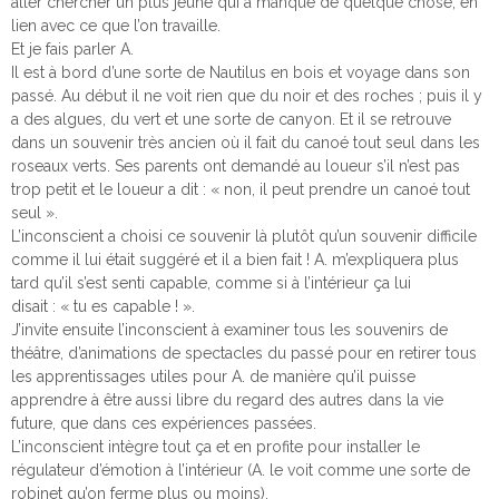
aller chercher un plus jeune qui a manqué de quelque chose, en
lien avec ce que l’on travaille.
Et je fais parler A.
Il est à bord d’une sorte de Nautilus en bois et voyage dans son
passé. Au début il ne voit rien que du noir et des roches ; puis il y
a des algues, du vert et une sorte de canyon. Et il se retrouve
dans un souvenir très ancien où il fait du canoé tout seul dans les
roseaux verts. Ses parents ont demandé au loueur s’il n’est pas
trop petit et le loueur a dit : « non, il peut prendre un canoé tout
seul ».
L’inconscient a choisi ce souvenir là plutôt qu’un souvenir difficile
comme il lui était suggéré et il a bien fait ! A. m’expliquera plus
tard qu’il s’est senti capable, comme si à l’intérieur ça lui
disait : « tu es capable ! ».
J’invite ensuite l’inconscient à examiner tous les souvenirs de
théâtre, d’animations de spectacles du passé pour en retirer tous
les apprentissages utiles pour A. de manière qu’il puisse
apprendre à être aussi libre du regard des autres dans la vie
future, que dans ces expériences passées.
L’inconscient intègre tout ça et en profite pour installer le
régulateur d’émotion à l’intérieur (A. le voit comme une sorte de
robinet qu’on ferme plus ou moins).