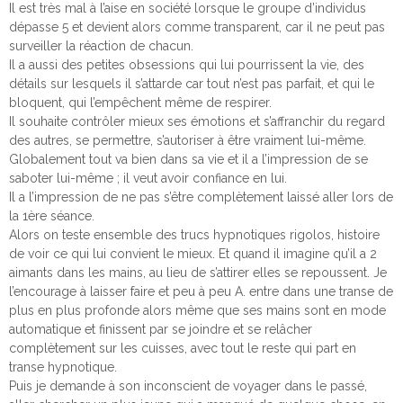
Il est très mal à l’aise en société lorsque le groupe d’individus
dépasse 5 et devient alors comme transparent, car il ne peut pas
surveiller la réaction de chacun.
Il a aussi des petites obsessions qui lui pourrissent la vie, des
détails sur lesquels il s’attarde car tout n’est pas parfait, et qui le
bloquent, qui l’empêchent même de respirer.
Il souhaite contrôler mieux ses émotions et s’affranchir du regard
des autres, se permettre, s’autoriser à être vraiment lui-même.
Globalement tout va bien dans sa vie et il a l’impression de se
saboter lui-même ; il veut avoir confiance en lui.
Il a l’impression de ne pas s’être complètement laissé aller lors de
la 1ère séance.
Alors on teste ensemble des trucs hypnotiques rigolos, histoire
de voir ce qui lui convient le mieux. Et quand il imagine qu’il a 2
aimants dans les mains, au lieu de s’attirer elles se repoussent. Je
l’encourage à laisser faire et peu à peu A. entre dans une transe de
plus en plus profonde alors même que ses mains sont en mode
automatique et finissent par se joindre et se relâcher
complètement sur les cuisses, avec tout le reste qui part en
transe hypnotique.
Puis je demande à son inconscient de voyager dans le passé,