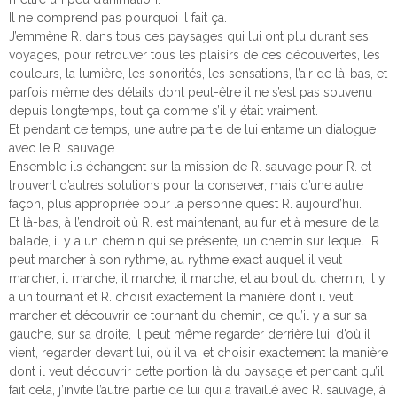
Il ne comprend pas pourquoi il fait ça.
J’emmène R. dans tous ces paysages qui lui ont plu durant ses
voyages, pour retrouver tous les plaisirs de ces découvertes, les
couleurs, la lumière, les sonorités, les sensations, l’air de là-bas, et
parfois même des détails dont peut-être il ne s’est pas souvenu
depuis longtemps, tout ça comme s’il y était vraiment.
Et pendant ce temps, une autre partie de lui entame un dialogue
avec le R. sauvage.
Ensemble ils échangent sur la mission de R. sauvage pour R. et
trouvent d’autres solutions pour la conserver, mais d’une autre
façon, plus appropriée pour la personne qu’est R. aujourd’hui.
Et là-bas, à l’endroit où R. est maintenant, au fur et à mesure de la
balade, il y a un chemin qui se présente, un chemin sur lequel R.
peut marcher à son rythme, au rythme exact auquel il veut
marcher, il marche, il marche, il marche, et au bout du chemin, il y
a un tournant et R. choisit exactement la manière dont il veut
marcher et découvrir ce tournant du chemin, ce qu’il y a sur sa
gauche, sur sa droite, il peut même regarder derrière lui, d’où il
vient, regarder devant lui, où il va, et choisir exactement la manière
dont il veut découvrir cette portion là du paysage et pendant qu’il
fait cela, j’invite l’autre partie de lui qui a travaillé avec R. sauvage, à