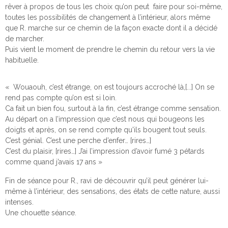
rêver à propos de tous les choix qu’on peut faire pour soi-même,
toutes les possibilités de changement à l’intérieur, alors même
que R. marche sur ce chemin de la façon exacte dont il a décidé
de marcher.
Puis vient le moment de prendre le chemin du retour vers la vie
habituelle.
« Wouaouh, c’est étrange, on est toujours accroché là,[...] On se
rend pas compte qu’on est si loin.
Ca fait un bien fou, surtout à la fin, c’est étrange comme sensation.
Au départ on a l’impression que c’est nous qui bougeons les
doigts et après, on se rend compte qu'ils bougent tout seuls.
C’est génial. C’est une perche d’enfer… [rires…]
C’est du plaisir, [rires…] J’ai l’impression d’avoir fumé 3 pétards
comme quand j’avais 17 ans »
Fin de séance pour R., ravi de découvrir qu’il peut générer lui-
même à l’intérieur, des sensations, des états de cette nature, aussi
intenses.
Une chouette séance.