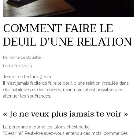
COMMENT FAIRE LE
DEUIL D'UNE RELATION
Par
Anne Le Bouëtté
Le 10/10/2024
Temps de lecture: 3 min
Il n'est jamais facile de faire le deuil d'une relation installée dans
des habitudes et des repères, néanmoins il est possible d'en
atténuer les souffrances.
« Je ne veux plus jamais te voir »
La personne a tourné les talons et est partie.
"C'est fini!". Peut-être avez-vous entendu ces mots, comme des