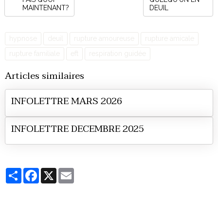
MAINTENANT?
DEUIL
hypnose
deuil
rupture amoureuse
rupture amicale
rupture familiale
eft
respiration guidée
Articles similaires
INFOLETTRE MARS 2026
INFOLETTRE DECEMBRE 2025
Partager
Facebook
X
Email