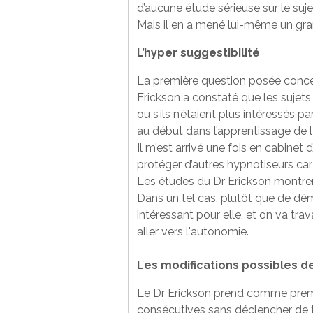
d’aucune étude sérieuse sur le suje
Mais il en a mené lui-même un gr
L’hyper suggestibilité
La première question posée concern
Erickson a constaté que les sujets 
ou s’ils n’étaient plus intéressés pa
au début dans l’apprentissage de l
Il m’est arrivé une fois en cabine
protéger d’autres hypnotiseurs car e
Les études du Dr Erickson montren
Dans un tel cas, plutôt que de démo
intéressant pour elle, et on va trav
aller vers l'autonomie.
Les modifications possibles de
Le Dr Erickson prend comme premi
consécutives sans déclencher de t