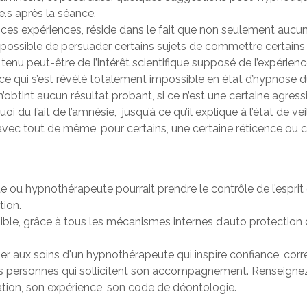
.s après la séance.
ces expériences, réside dans le fait que non seulement aucun
é possible de persuader certains sujets de commettre certains 
e tenu peut-être de l’intérêt scientifique supposé de l’expérie
ce qui s’est révélé totalement impossible en état d’hypnose du
’obtint aucun résultat probant, si ce n’est une certaine agress
du fait de l’amnésie, jusqu’à ce qu’il explique à l’état de veill
, avec tout de même, pour certains, une certaine réticence ou 
ou hypnothérapeute pourrait prendre le contrôle de l’esprit de
tion.
ble, grâce à tous les mécanismes internes d’auto protection
er aux soins d'un hypnothérapeute qui inspire confiance, cor
 des personnes qui sollicitent son accompagnement. Renseigne
tion, son expérience, son code de déontologie.