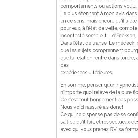
comportements ou actions voulu.e
Le plus étonnant à mon avis dans 
en ce sens, mais encore qu’il a ét
pour eux, à l’état de veille, compt
incontesté semble-t-il d'Erickson, 
Dans l’état de transe, Le médecin n
que les sujets comprennent pourquoi 
que la relation rentre dans l’ordre
des
expériences ultérieures.
En somme, penser qu’un hypnotiste 
n’importe quoi relève de la pure fic
Ce n’est tout bonnement pas possi
Nous voici rassuré.e.s donc!
Ce qui ne dispense pas de se confi
sait ce qu'il fait, et respectueux
avec qui vous prenez RV, sa forma