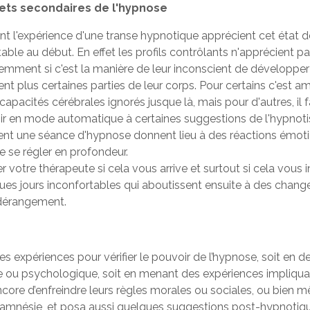
fets secondaires de l'hypnose
t l'expérience d'une transe hypnotique apprécient cet état 
rtable au début. En effet les profils contrôlants n'apprécient p
ciemment si c'est la manière de leur inconscient de développer
nt plus certaines parties de leur corps. Pour certains c'est a
capacités cérébrales ignorés jusque là, mais pour d'autres, il
gir en mode automatique à certaines suggestions de l'hypnoti
suivent une séance d'hypnose donnent lieu à des réactions émo
e se régler en profondeur.
votre thérapeute si cela vous arrive et surtout si cela vous i
ques jours inconfortables qui aboutissent ensuite à des change
 dérangement.
ses expériences pour vérifier le pouvoir de l’hypnose, soit en
 ou psychologique, soit en menant des expériences impliquan
core d’enfreindre leurs règles morales ou sociales, ou bien m
 amnésie, et posa aussi quelques suggestions post-hypnotique