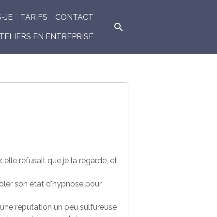
S-JE
TARIFS
CONTACT
TELIERS EN ENTREPRISE
elle refusait que je la regarde, et
trôler son état d'hypnose pour
d’une réputation un peu sulfureuse