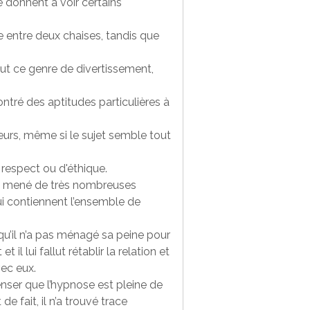
e donnent à voir certains
e entre deux chaises, tandis que
out ce genre de divertissement,
montré des aptitudes particulières à
leurs, même si le sujet semble tout
 respect ou d'éthique.
t a mené de très nombreuses
ui contiennent l’ensemble de
qu’il n’a pas ménagé sa peine pour
il lui fallut rétablir la relation et
vec eux.
penser que l’hypnose est pleine de
e fait, il n’a trouvé trace