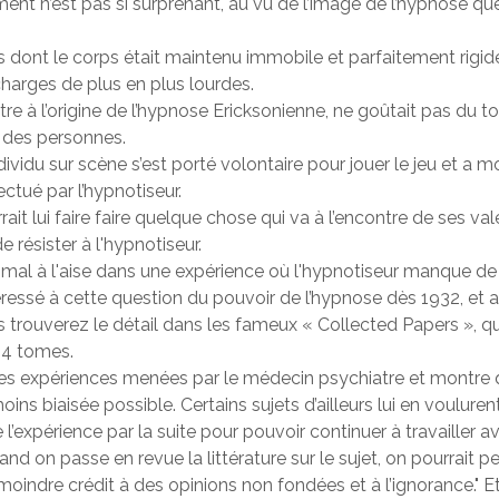
ement n’est pas si surprenant, au vu de l’image de l’hypnose qu
 dont le corps était maintenu immobile et parfaitement rigid
 charges de plus en plus lourdes.
re à l’origine de l’hypnose Ericksonienne, ne goûtait pas du t
x des personnes.
’individu sur scène s’est porté volontaire pour jouer le jeu et a 
ectué par l’hypnotiseur.
ait lui faire faire quelque chose qui va à l’encontre de ses va
e résister à l'hypnotiseur.
 mal à l'aise dans une expérience où l'hypnotiseur manque de
téressé à cette question du pouvoir de l’hypnose dès 1932, e
s trouverez le détail dans les fameux « Collected Papers », q
 4 tomes.
 les expériences menées par le médecin psychiatre et montre 
ns biaisée possible. Certains sujets d’ailleurs lui en voulurent et 
l’expérience par la suite pour pouvoir continuer à travailler a
uand on passe en revue la littérature sur le sujet, on pourrait 
oindre crédit à des opinions non fondées et à l’ignorance." Et d