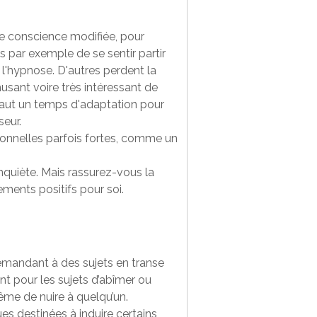
de conscience modifiée, pour
as par exemple de se sentir partir
 l'hypnose. D'autres perdent la
musant voire très intéressant de
 faut un temps d'adaptation pour
seur.
tionnelles parfois fortes, comme un
nquiète. Mais rassurez-vous la
ments positifs pour soi.
 demandant à des sujets en transe
t pour les sujets d’abîmer ou
ême de nuire à quelqu’un.
s destinées à induire certains