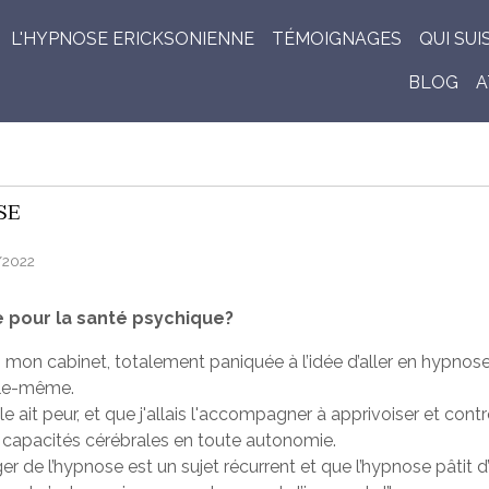
L'HYPNOSE ERICKSONIENNE
TÉMOIGNAGES
QUI SUI
BLOG
A
SE
/2022
 pour la santé psychique?
 mon cabinet, totalement paniquée à l’idée d’aller en hypnose: 
elle-même.
lle ait peur, et que j'allais l'accompagner à apprivoiser et con
s capacités cérébrales en toute autonomie.
ger de l’hypnose est un sujet récurrent et que l’hypnose pâtit 