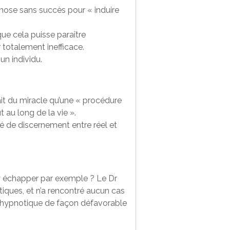
pnose sans succès pour « induire
que cela puisse paraître
 totalement inefficace.
un individu.
rait du miracle qu’une « procédure
au long de la vie ».
lté de discernement entre réel et
 y échapper par exemple ? Le Dr
tiques, et n’a rencontré aucun cas
ge hypnotique de façon défavorable