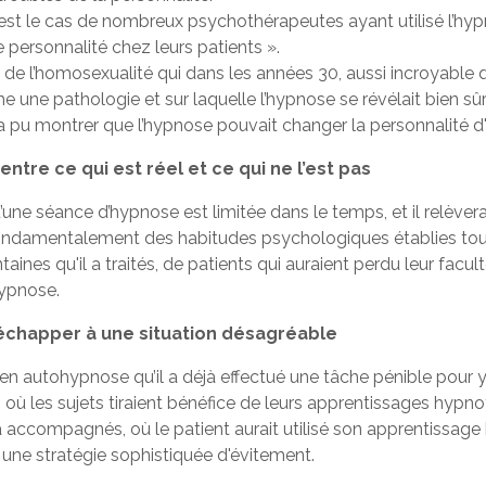
 est le cas de nombreux psychothérapeutes ayant utilisé l’hy
personnalité chez leurs patients ».
e de l’homosexualité qui dans les années 30, aussi incroyable 
 une pathologie et sur laquelle l’hypnose se révélait bien sûr
’a pu montrer que l’hypnose pouvait changer la personnalité d'
ntre ce qui est réel et ce qui ne l’est pas
u’une séance d’hypnose est limitée dans le temps, et il relève
fondamentalement des habitudes psychologiques établies tout 
taines qu'il a traités, de patients qui auraient perdu leur facu
hypnose.
r échapper à une situation désagréable
r en autohypnose qu’il a déjà effectué une tâche pénible pour
où les sujets tiraient bénéfice de leurs apprentissages hypno
l a accompagnés, où le patient aurait utilisé son apprentissa
 une stratégie sophistiquée d'évitement.