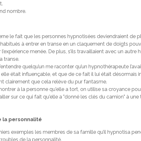
t.
and nombre.
e le fait que les personnes hypnotisées deviendraient de plu
habitués à entrer en transe en un claquement de doigts pouvaie
r l’expérience menée. De plus, s’ils travaillaient avec un autre h
a transe.
t d’entendre quelqu’un me raconter qu’un hypnothérapeute l’ava
lle était influençable, et que de ce fait il lui était désormais i
t clairement que cela relève du pur fantasme.
ntrer à la personne qu'elle a tort, on utilise sa croyance pour
ailler sur ce qui fait qu'elle a "donné les clés du camion" à un
 la personnalité
ers exemples les membres de sa famille qu’il hypnotisa pen
roubles de la personnalité.