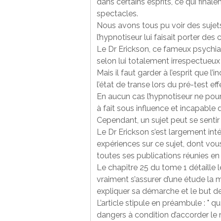
dans certains esprits, ce qui final
spectacles.
Nous avons tous pu voir des sujets
l’hypnotiseur lui faisait porter des
Le Dr Erickson, ce fameux psychiat
selon lui totalement irrespectueu
Mais il faut garder à l’esprit que l
l’état de transe lors du pré-test eff
En aucun cas l’hypnotiseur ne pourr
à fait sous influence et incapable d
Cependant, un sujet peut se sentir
Le Dr Erickson s’est largement in
expériences sur ce sujet, dont vou
toutes ses publications réunies en
Le chapitre 25 du tome 1 détaille
vraiment s’assurer d’une étude la moi
expliquer sa démarche et le but de 
L’article stipule en préambule : " q
dangers à condition d’accorder le m