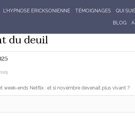
L'HYPNOSE ERICKSONIENNE
TÉMOIGNAGES
QUI SUI
BLOG
A
 du deuil
025
2025
t week-ends Netflix : et si novembre devenait plus vivant ?