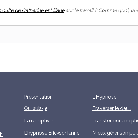
 culte de Catherine et Liliane
sur le travail ? Comme quoi, u
Présentation
L'Hypnose
Qui suis-je
Traverser le deuil
La réceptivité
Transformer une ph
L'hypnose Ericksonienne
Mieux gérer son poi
h,