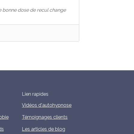
ne bonne dose de recul change
Lien rapides
Vidéos d'autohypnose
obie
Témoignages clients
ds
Les articles de blog