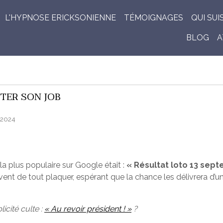
L'HYPNOSE ERICKSONIENNE
TÉMOIGNAGES
QUI SUI
BLOG
A
TER SON JOB
/2024
a plus populaire sur Google était :
« Résultat loto 13 sep
ent de tout plaquer, espérant que la chance les délivrera d’u
cité culte :
« Au revoir président ! »
?