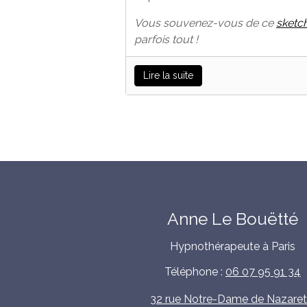
Vous souvenez-vous de ce
sketch
parfois tout !
Lire la suite
Anne Le Bouëtté
Hypnothérapeute à Paris
Téléphone :
06 07 95 91 34
32 rue Notre-Dame de Nazaret