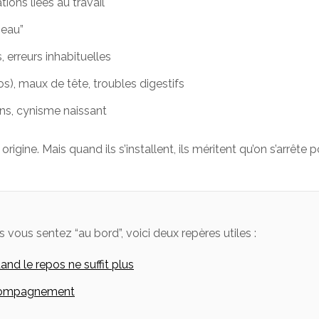
tions liées au travail
peau”
, erreurs inhabituelles
s), maux de tête, troubles digestifs
ens, cynisme naissant
igine. Mais quand ils s’installent, ils méritent qu’on s’arrêt
us vous sentez “au bord”, voici deux repères utiles :
and le repos ne suffit plus
ccompagnement