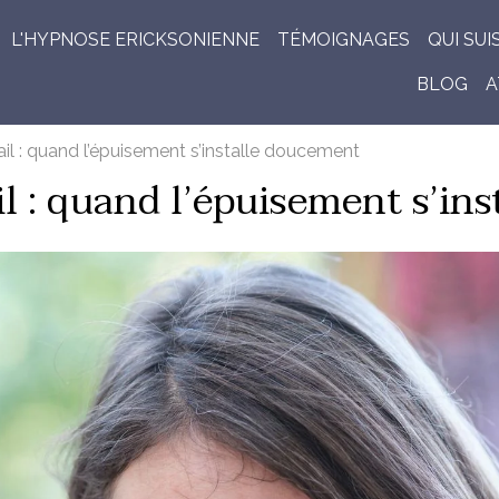
L'HYPNOSE ERICKSONIENNE
TÉMOIGNAGES
QUI SUI
BLOG
A
ail : quand l’épuisement s’installe doucement
il : quand l’épuisement s’in