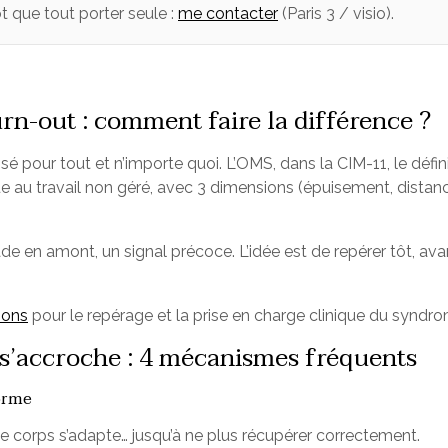
ôt que tout porter seule :
me contacter
(Paris 3 / visio).
urn-out : comment faire la différence ?
isé pour tout et n’importe quoi. L’OMS, dans la CIM-11, le dé
que au travail non géré, avec 3 dimensions (épuisement, dista
tade en amont, un signal précoce. L’idée est de repérer tôt, a
ions
pour le repérage et la prise en charge clinique du syndr
s’accroche : 4 mécanismes fréquents
orme
e corps s’adapte… jusqu’à ne plus récupérer correctement.