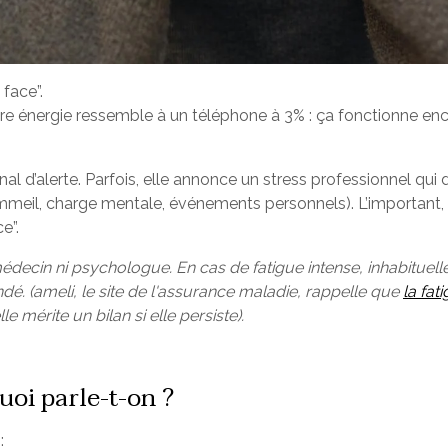
 face”.
otre énergie ressemble à un téléphone à 3% : ça fonctionne e
gnal d’alerte. Parfois, elle annonce un stress professionnel qui
mmeil, charge mentale, événements personnels). L’important, 
e”.
médecin ni psychologue. En cas de fatigue intense, inhabituell
. (ameli, le site de l'assurance maladie, rappelle que
la fat
le mérite un bilan si elle persiste).
quoi parle-t-on ?
: